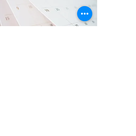
"rasche Terminvereinbarung"
Mir ist sehr wichtig Ihnen einen raschen
und zeitnahen Termin in meiner
Ordination anbieten zu können.
Hierfür benötigen Sie keine
Überweisung.
Dazu bitten wir Sie um telefonische